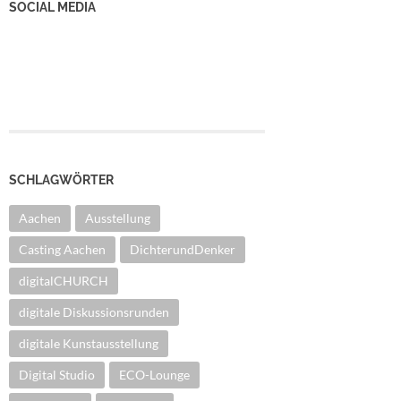
SOCIAL MEDIA
YouTube Kanal
Facebook Seite
Instagram
SCHLAGWÖRTER
Aachen
Ausstellung
Casting Aachen
DichterundDenker
digitalCHURCH
digitale Diskussionsrunden
digitale Kunstausstellung
Digital Studio
ECO-Lounge