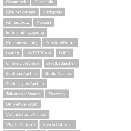
Gesammelt
Geschenkt
Gitarrenkonzert
Karlspreis
Klimaschutz
Konzert
kulturundbegegnung
Kunstausstellung
KunstundKultur
Lesung
LIVESTREAM
LUFO
Online Livestream
stadtbadaachen
Stadtbad Aachen
Studio Aachen
Städteregion Aachen
Talk aus der Wanne
TheaterK
Umweltwerkstatt
Veranstaltung Aachen
Viva la Guitarra
Viva la Guitarra!