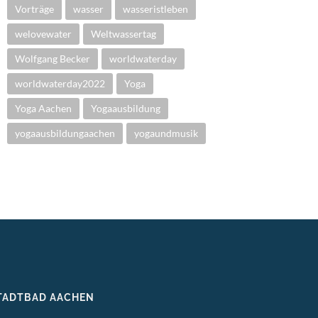
Vorträge
wasser
wasseristleben
welovewater
Weltwassertag
Wolfgang Becker
worldwaterday
worldwaterday2022
Yoga
Yoga Aachen
Yogaausbildung
yogaausbildungaachen
yogaundmusik
TADTBAD AACHEN