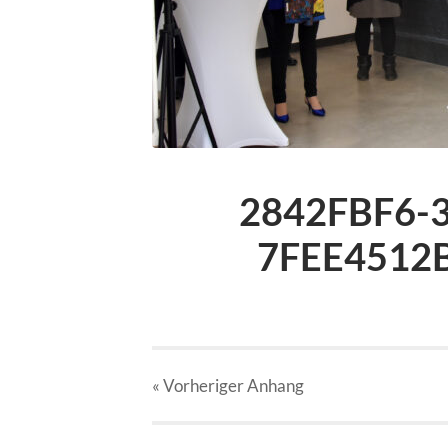
2842FBF6-
7FEE4512B
« Vorheriger
Anhang