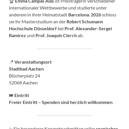
🏆
Emma Campás Alàs
ist Preisträgerin verschiedener
internationaler Wettbewerbe und studierte unter
anderem in ihrer Heimatstadt
Barcelona
.
2026
schloss
sie ihr Masterstudium an der
Robert Schumann
Hochschule Düsseldorf
bei
Prof. Alexander-Sergei
Ramírez
und
Prof. Joaquín Clerch
ab.
📍
Veranstaltungsort
Stadtbad Aachen
Blücherplatz 24
52068 Aachen
🎟️
Eintritt
Freier Eintritt – Spenden sind herzlich willkommen
✨ Ein besonderer Konzertnachmittag voller
spanischer