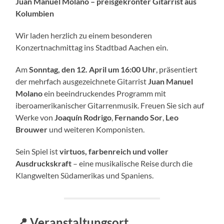
Juan Manuel Molano – preisgekrönter Gitarrist aus
Kolumbien
Wir laden herzlich zu einem besonderen
Konzertnachmittag ins Stadtbad Aachen ein.
Am
Sonntag, den 12. April um 16:00 Uhr
, präsentiert
der mehrfach ausgezeichnete Gitarrist
Juan Manuel
Molano
ein beeindruckendes Programm mit
iberoamerikanischer Gitarrenmusik. Freuen Sie sich auf
Werke von
Joaquín Rodrigo
,
Fernando Sor
,
Leo
Brouwer
und weiteren Komponisten.
Sein Spiel ist
virtuos, farbenreich und voller
Ausdruckskraft
– eine musikalische Reise durch die
Klangwelten Südamerikas und Spaniens.
📍 Veranstaltungsort