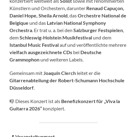
konzertiert weltweit als
Solist
sowie mit renommierten
Künstlern und Orchestern, darunter
Renaud Capuçon,
Daniel Hope, Sheila Arnold
, das
Orchestre National de
Belgique
und das
Latvian National Symphony
Orchestra
. Er trat u. a. bei den
Salzburger Festspielen
,
dem
Schleswig-Holstein Musikfestival
und dem
Istanbul Music Festival
auf und veröffentlichte mehrere
vielfach ausgezeichnete CDs
bei
Deutsche
Grammophon
und weiteren Labels.
Gemeinsam mit
Joaquín Clerch
leitet er die
Gitarrenabteilung der Robert-Schumann Hochschule
Düsseldorf
.
🎼 Dieses Konzert ist als
Benefizkonzert für „Viva la
Guitarra 2026“
konzipiert.
📍
Veranstaltungsort