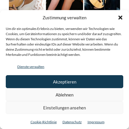
Zustimmung verwalten
Konzerttermine 2026
Um dir ein optimales Erlebnis zu bieten, verwenden wir Technologien wie
Cookies, um Geräteinformationen zu speichern und/oder darauf zuzugreifen.
Sonntag, 12.04., 16:00 Uhr
– Juan Manuel Molano
Wenn du diesen Technologien zustimmst, können wir Daten wie das
(Kolumbien)
Surfverhalten oder eindeutige IDs auf dieser Website verarbeiten. Wenn du
deine Zustimmung nicht erteilst oder zurückziehst, können bestimmte
„Die Farben des Südens“ – Iberoamerikanische Musik
Merkmale und Funktionen beeinträchtigt werden.
für Gitarre
Dienste verwalten
Donnerstag, 30.04., 19:30 Uhr
– Ioanna Kazoglou
(Griechenland)
Akzeptieren
„Meisterwerke für Gitarre“
Ablehnen
Sonntag, 10.05., 16:00 Uhr
– Alexander-Sergei Ramírez
Einstellungen ansehen
(Deutschland/Perú)
Cookie-Richtlinie
Datenschutz
Impressum
„Alma Latina“ (Benefizkonzert)