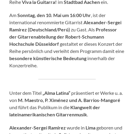
Reihe
Viva la Guitarra!
im
Stadtbad Aachen
ein.
Am
Sonntag, den 10. Mai um 16:00 Uhr
, ist der
international renommierte Gitarrist
Alexander-Sergei
Ramírez (Deutschland/Perú)
zu Gast. Als
Professor
der Gitarrenabteilung der Robert-Schumann
Hochschule Düsseldorf
gestaltet er dieses Konzert der
Reihe persönlich und verleiht dem Programm damit eine
besondere künstlerische Bedeutung
innerhalb der
Konzertreihe.
Unter dem Titel
„Alma Latina“
präsentiert er Werke u. a.
von
M. Maestro, P. Ximénez und A. Barrios-Mangoré
und führt das Publikum in die
Klangwelt der
lateinamerikanischen Gitarrenmusik
.
Alexander-Sergei Ramírez
wurde in
Lima
geboren und