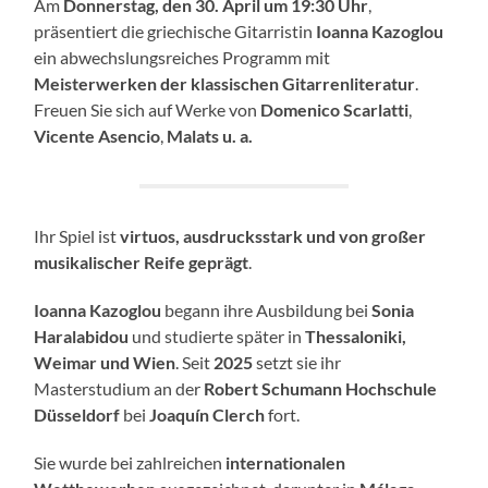
Am
Donnerstag, den 30. April um 19:30 Uhr
,
präsentiert die griechische Gitarristin
Ioanna Kazoglou
ein abwechslungsreiches Programm mit
Meisterwerken der klassischen Gitarrenliteratur
.
Freuen Sie sich auf Werke von
Domenico Scarlatti
,
Vicente Asencio
,
Malats u. a.
Ihr Spiel ist
virtuos, ausdrucksstark und von großer
musikalischer Reife geprägt
.
Ioanna Kazoglou
begann ihre Ausbildung bei
Sonia
Haralabidou
und studierte später in
Thessaloniki,
Weimar und Wien
. Seit
2025
setzt sie ihr
Masterstudium an der
Robert Schumann Hochschule
Düsseldorf
bei
Joaquín Clerch
fort.
Sie wurde bei zahlreichen
internationalen