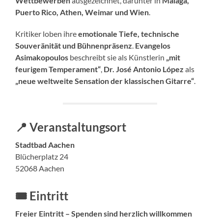
Wettbewerben
ausgezeichnet, darunter in
Málaga,
Puerto Rico, Athen, Weimar und Wien
.
Kritiker loben ihre
emotionale Tiefe, technische
Souveränität und Bühnenpräsenz
.
Evangelos
Asimakopoulos
beschreibt sie als Künstlerin
„mit
feurigem Temperament“
,
Dr. José Antonio López
als
„neue weltweite Sensation der klassischen Gitarre“
.
📍
Veranstaltungsort
Stadtbad Aachen
Blücherplatz 24
52068 Aachen
🎟️
Eintritt
Freier Eintritt – Spenden sind herzlich willkommen