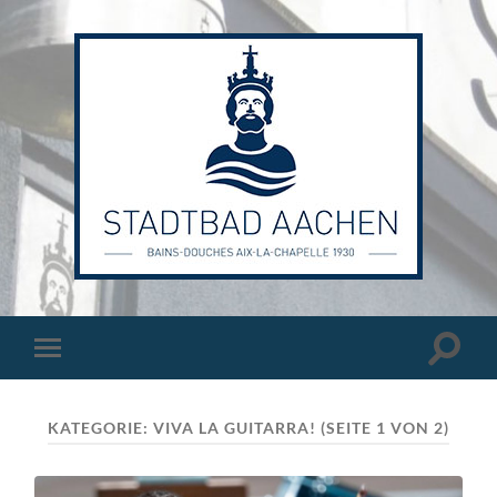
Stadtbad
Aachen
Suchfe
Mobile-
ein-/a
Menü
ein-/ausblenden
KATEGORIE:
VIVA LA GUITARRA!
(SEITE 1 VON 2)