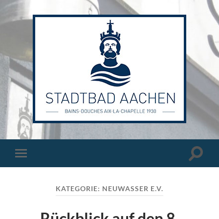
Stadtbad
Aachen
Suchfe
Mobile-
ein-/a
Menü
ein-/ausblenden
KATEGORIE:
NEUWASSER E.V.
Rückblick auf den 8.