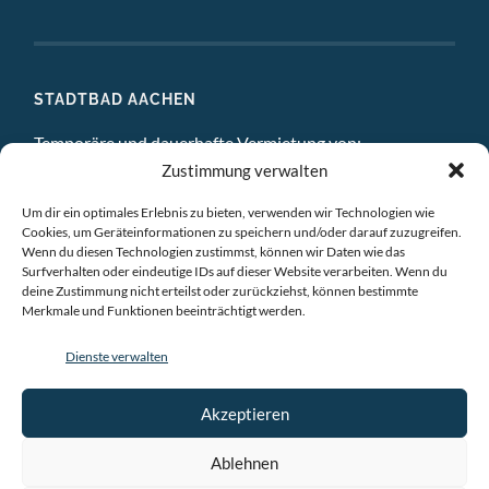
STADTBAD AACHEN
Temporäre und dauerhafte Vermietung von:
Zustimmung verwalten
DIGITAL STUDIO
Um dir ein optimales Erlebnis zu bieten, verwenden wir Technologien wie
ATELIERS
Cookies, um Geräteinformationen zu speichern und/oder darauf zuzugreifen.
Wenn du diesen Technologien zustimmst, können wir Daten wie das
Surfverhalten oder eindeutige IDs auf dieser Website verarbeiten. Wenn du
EINZELBÜROS
deine Zustimmung nicht erteilst oder zurückziehst, können bestimmte
Merkmale und Funktionen beeinträchtigt werden.
GEMEINSCHAFTSBÜROS
Dienste verwalten
BESPRECHUNGSRÄUME
VERANSTALTUNGSRÄUME
Akzeptieren
AUSSTELLUNGSRAÜME & CHILLRAUM
Ablehnen