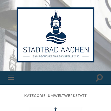
Stadtbad
Aachen
Suchfe
Mobile-
ein-/a
Menü
ein-/ausblenden
KATEGORIE:
UMWELTWERKSTATT