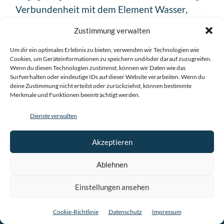
Verbundenheit mit dem Element Wasser,
deswegen findet die nächste, öffentliche
Zustimmung verwalten
Veranstaltung am 22.03.2020, dem
Weltwassertag statt!!!🥳
Um dir ein optimales Erlebnis zu bieten, verwenden wir Technologien wie
Cookies, um Geräteinformationen zu speichern und/oder darauf zuzugreifen.
Wenn du diesen Technologien zustimmst, können wir Daten wie das
Surfverhalten oder eindeutige IDs auf dieser Website verarbeiten. Wenn du
Weiterlesen
deine Zustimmung nicht erteilst oder zurückziehst, können bestimmte
Merkmale und Funktionen beeinträchtigt werden.
Dienste verwalten
KONTAKT
Akzeptieren
Asgard Adami
Ablehnen
Mail:
info@stadtbad-aachen.de
Einstellungen ansehen
Telefon:
0162 – 340 30 34
Adresse:
Cookie-Richtlinie
Datenschutz
Impressum
Stadtbad Aachen