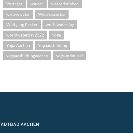
Vorträge
wasser
wasseristleben
welovewater
Weltwassertag
Wolfgang Becker
worldwaterday
worldwaterday2022
Yoga
Yoga Aachen
Yogaausbildung
yogaausbildungaachen
yogaundmusik
TADTBAD AACHEN