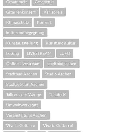
Gesammelt
Geschenkt
Gitarrenkonzert
Karlspreis
Klimaschutz
Konzert
kulturundbegegnung
Kunstausstellung
KunstundKultur
Lesung
LIVESTREAM
LUFO
Online Livestream
stadtbadaachen
Stadtbad Aachen
Studio Aachen
Städteregion Aachen
Talk aus der Wanne
TheaterK
Umweltwerkstatt
Veranstaltung Aachen
Viva la Guitarra
Viva la Guitarra!