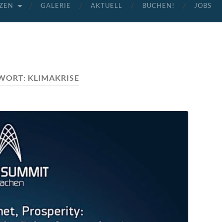
ZEN
GALERIE
AKTUELL
BUCHEN!
JOBS
WORT:
KLIMAKRISE