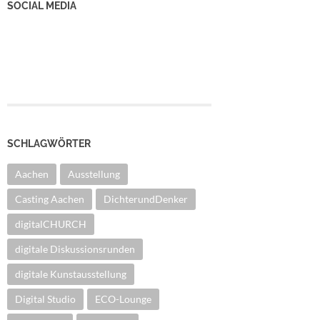
SOCIAL MEDIA
YouTube Kanal
Facebook Seite
Instagram
SCHLAGWÖRTER
Aachen
Ausstellung
Casting Aachen
DichterundDenker
digitalCHURCH
digitale Diskussionsrunden
digitale Kunstausstellung
Digital Studio
ECO-Lounge