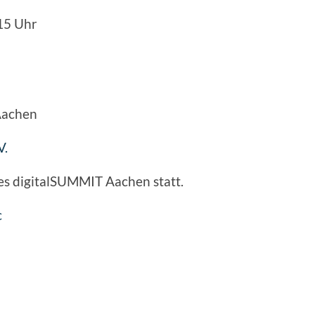
15 Uhr
Aachen
V.
s digitalSUMMIT Aachen statt.
c