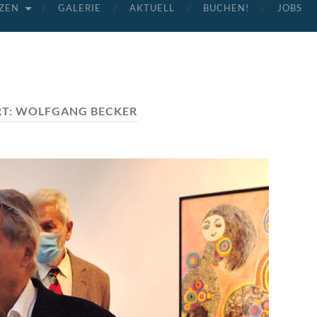
ZEN
GALERIE
AKTUELL
BUCHEN!
JOBS
T:
WOLFGANG BECKER