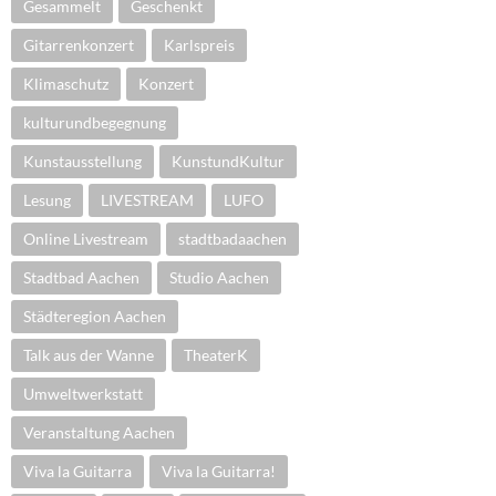
Gesammelt
Geschenkt
Gitarrenkonzert
Karlspreis
Klimaschutz
Konzert
kulturundbegegnung
Kunstausstellung
KunstundKultur
Lesung
LIVESTREAM
LUFO
Online Livestream
stadtbadaachen
Stadtbad Aachen
Studio Aachen
Städteregion Aachen
Talk aus der Wanne
TheaterK
Umweltwerkstatt
Veranstaltung Aachen
Viva la Guitarra
Viva la Guitarra!