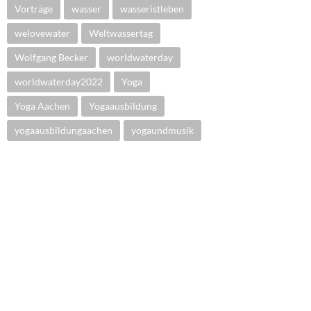
Vorträge
wasser
wasseristleben
welovewater
Weltwassertag
Wolfgang Becker
worldwaterday
worldwaterday2022
Yoga
Yoga Aachen
Yogaausbildung
yogaausbildungaachen
yogaundmusik