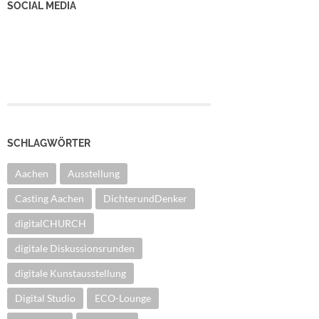
SOCIAL MEDIA
YouTube Kanal
Facebook Seite
Instagram
SCHLAGWÖRTER
Aachen
Ausstellung
Casting Aachen
DichterundDenker
digitalCHURCH
digitale Diskussionsrunden
digitale Kunstausstellung
Digital Studio
ECO-Lounge