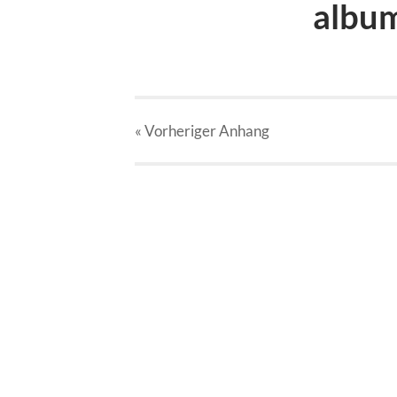
albu
« Vorheriger
Anhang