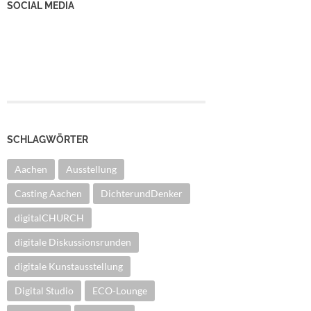
SOCIAL MEDIA
YouTube Kanal
Facebook Seite
Instagram
SCHLAGWÖRTER
Aachen
Ausstellung
Casting Aachen
DichterundDenker
digitalCHURCH
digitale Diskussionsrunden
digitale Kunstausstellung
Digital Studio
ECO-Lounge