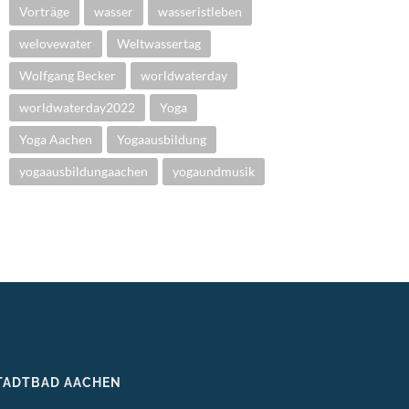
Vorträge
wasser
wasseristleben
welovewater
Weltwassertag
Wolfgang Becker
worldwaterday
worldwaterday2022
Yoga
Yoga Aachen
Yogaausbildung
yogaausbildungaachen
yogaundmusik
TADTBAD AACHEN