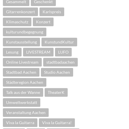
Gesammelt
Geschenkt
Gitarrenkonzert
Karlspreis
Klimaschutz
Konzert
kulturundbegegnung
Kunstausstellung
KunstundKultur
Lesung
LIVESTREAM
LUFO
Online Livestream
stadtbadaachen
Stadtbad Aachen
Studio Aachen
Städteregion Aachen
Talk aus der Wanne
TheaterK
Umweltwerkstatt
Veranstaltung Aachen
Viva la Guitarra
Viva la Guitarra!