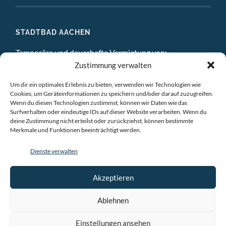
STADTBAD AACHEN
Temporäre und dauerhafte Vermietung von:
Zustimmung verwalten
DIGITAL STUDIO
Um dir ein optimales Erlebnis zu bieten, verwenden wir Technologien wie
ATELIERS
Cookies, um Geräteinformationen zu speichern und/oder darauf zuzugreifen.
Wenn du diesen Technologien zustimmst, können wir Daten wie das
EINZELBÜROS
Surfverhalten oder eindeutige IDs auf dieser Website verarbeiten. Wenn du
deine Zustimmung nicht erteilst oder zurückziehst, können bestimmte
Merkmale und Funktionen beeinträchtigt werden.
GEMEINSCHAFTSBÜROS
Dienste verwalten
BESPRECHUNGSRÄUME
VERANSTALTUNGSRÄUME
Akzeptieren
AUSSTELLUNGSRAÜME & CHILLRAUM
Ablehnen
Einstellungen ansehen