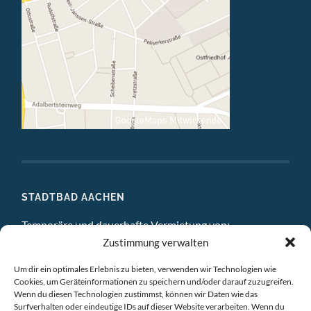
STADTBAD AACHEN
Temporäre und dauerhafte Vermietung von:
Zustimmung verwalten
DIGITAL STUDIO
Um dir ein optimales Erlebnis zu bieten, verwenden wir Technologien wie
ATELIERS
Cookies, um Geräteinformationen zu speichern und/oder darauf zuzugreifen.
Wenn du diesen Technologien zustimmst, können wir Daten wie das
EINZELBÜROS
Surfverhalten oder eindeutige IDs auf dieser Website verarbeiten. Wenn du