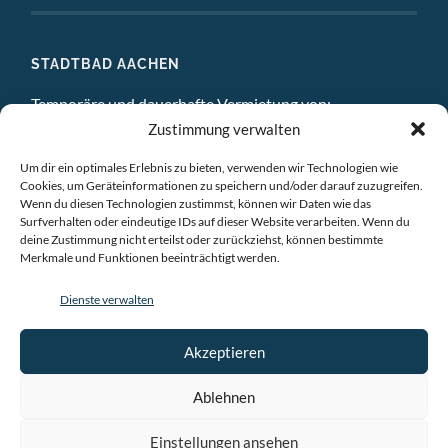
STADTBAD AACHEN
Temporäre und dauerhafte Vermietung von:
Zustimmung verwalten
DIGITAL STUDIO
Um dir ein optimales Erlebnis zu bieten, verwenden wir Technologien wie
ATELIERS
Cookies, um Geräteinformationen zu speichern und/oder darauf zuzugreifen.
Wenn du diesen Technologien zustimmst, können wir Daten wie das
EINZELBÜROS
Surfverhalten oder eindeutige IDs auf dieser Website verarbeiten. Wenn du
deine Zustimmung nicht erteilst oder zurückziehst, können bestimmte
Merkmale und Funktionen beeinträchtigt werden.
GEMEINSCHAFTSBÜROS
Dienste verwalten
BESPRECHUNGSRÄUME
VERANSTALTUNGSRÄUME
Akzeptieren
AUSSTELLUNGSRAÜME & CHILLRAUM
Ablehnen
Einstellungen ansehen