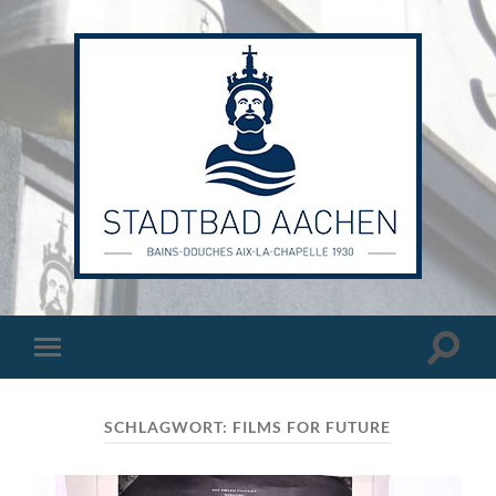
Stadtbad
Aachen
Suchfe
Mobile-
ein-/a
Menü
ein-/ausblenden
SCHLAGWORT:
FILMS FOR FUTURE