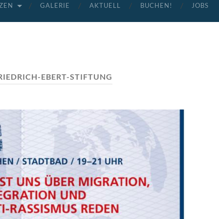
ZEN
GALERIE
AKTUELL
BUCHEN!
JOBS
RIEDRICH-EBERT-STIFTUNG