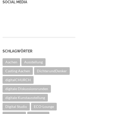
SOCIAL MEDIA
YouTube Kanal
Facebook Seite
Instagram
SCHLAGWÖRTER
Aachen
Ausstellung
Casting Aachen
DichterundDenker
digitalCHURCH
digitale Diskussionsrunden
digitale Kunstausstellung
Digital Studio
ECO-Lounge