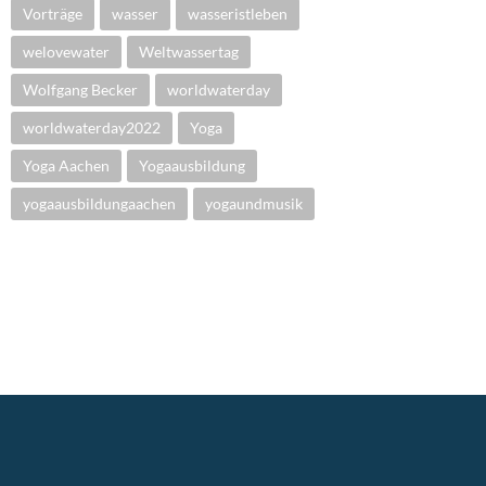
Vorträge
wasser
wasseristleben
welovewater
Weltwassertag
Wolfgang Becker
worldwaterday
worldwaterday2022
Yoga
Yoga Aachen
Yogaausbildung
yogaausbildungaachen
yogaundmusik