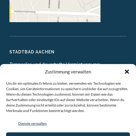
STADTBAD AACHEN
Temporäre und dauerhafte Vermietung von:
Zustimmung verwalten
DIGITAL STUDIO
Um dir ein optimales Erlebnis zu bieten, verwenden wir Technologien wie
ATELIERS
Cookies, um Geräteinformationen zu speichern und/oder darauf zuzugreifen.
Wenn du diesen Technologien zustimmst, können wir Daten wie das
EINZELBÜROS
Surfverhalten oder eindeutige IDs auf dieser Website verarbeiten. Wenn du
deine Zustimmung nicht erteilst oder zurückziehst, können bestimmte
Merkmale und Funktionen beeinträchtigt werden.
GEMEINSCHAFTSBÜROS
Dienste verwalten
BESPRECHUNGSRÄUME