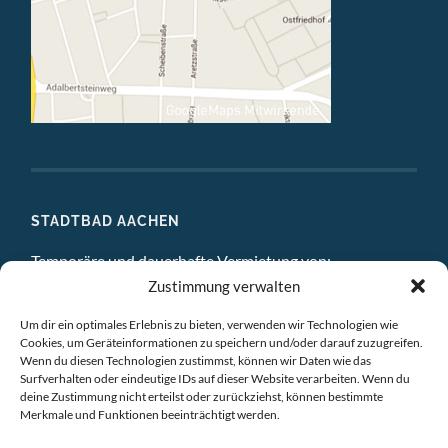
STADTBAD AACHEN
Temporäre und dauerhafte Vermietung von:
Zustimmung verwalten
DIGITAL STUDIO
Um dir ein optimales Erlebnis zu bieten, verwenden wir Technologien wie
ATELIERS
Cookies, um Geräteinformationen zu speichern und/oder darauf zuzugreifen.
Wenn du diesen Technologien zustimmst, können wir Daten wie das
EINZELBÜROS
Surfverhalten oder eindeutige IDs auf dieser Website verarbeiten. Wenn du
deine Zustimmung nicht erteilst oder zurückziehst, können bestimmte
Merkmale und Funktionen beeinträchtigt werden.
GEMEINSCHAFTSBÜROS