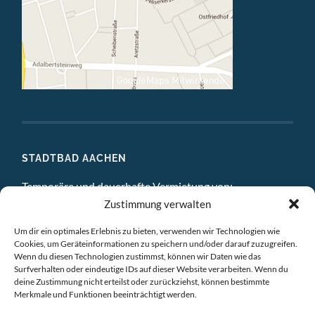
STADTBAD AACHEN
Temporäre und dauerhafte Vermietung von:
Zustimmung verwalten
DIGITAL STUDIO
Um dir ein optimales Erlebnis zu bieten, verwenden wir Technologien wie
ATELIERS
Cookies, um Geräteinformationen zu speichern und/oder darauf zuzugreifen.
Wenn du diesen Technologien zustimmst, können wir Daten wie das
EINZELBÜROS
Surfverhalten oder eindeutige IDs auf dieser Website verarbeiten. Wenn du
deine Zustimmung nicht erteilst oder zurückziehst, können bestimmte
Merkmale und Funktionen beeinträchtigt werden.
GEMEINSCHAFTSBÜROS