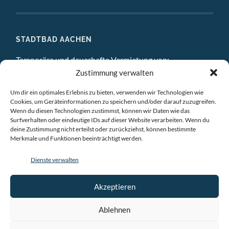
STADTBAD AACHEN
Temporäre und dauerhafte Vermietung von:
Zustimmung verwalten
DIGITAL STUDIO
Um dir ein optimales Erlebnis zu bieten, verwenden wir Technologien wie
ATELIERS
Cookies, um Geräteinformationen zu speichern und/oder darauf zuzugreifen.
Wenn du diesen Technologien zustimmst, können wir Daten wie das
EINZELBÜROS
Surfverhalten oder eindeutige IDs auf dieser Website verarbeiten. Wenn du
deine Zustimmung nicht erteilst oder zurückziehst, können bestimmte
Merkmale und Funktionen beeinträchtigt werden.
GEMEINSCHAFTSBÜROS
Dienste verwalten
BESPRECHUNGSRÄUME
VERANSTALTUNGSRÄUME
Akzeptieren
AUSSTELLUNGSRAÜME & CHILLRAUM
Ablehnen