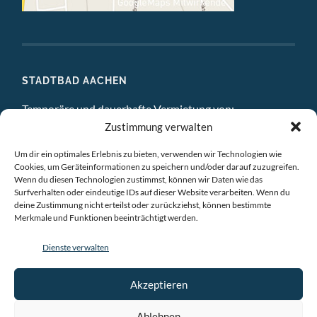
STADTBAD AACHEN
Temporäre und dauerhafte Vermietung von:
Zustimmung verwalten
DIGITAL STUDIO
Um dir ein optimales Erlebnis zu bieten, verwenden wir Technologien wie
ATELIERS
Cookies, um Geräteinformationen zu speichern und/oder darauf zuzugreifen.
Wenn du diesen Technologien zustimmst, können wir Daten wie das
EINZELBÜROS
Surfverhalten oder eindeutige IDs auf dieser Website verarbeiten. Wenn du
deine Zustimmung nicht erteilst oder zurückziehst, können bestimmte
Merkmale und Funktionen beeinträchtigt werden.
GEMEINSCHAFTSBÜROS
Dienste verwalten
BESPRECHUNGSRÄUME
VERANSTALTUNGSRÄUME
Akzeptieren
AUSSTELLUNGSRAÜME & CHILLRAUM
Ablehnen