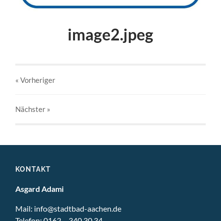
image2.jpeg
« Vorheriger
Nächster
»
KONTAKT
Asgard Adami
Mail:
info@stadtbad-aachen.de
Telefon:
0162 – 340 30 34