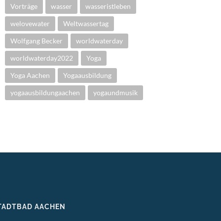
Vorträge
wasser
wasseristleben
welovewater
Weltwassertag
Wolfgang Becker
worldwaterday
worldwaterday2022
Yoga
Yoga Aachen
Yogaausbildung
yogaausbildungaachen
yogaundmusik
TADTBAD AACHEN