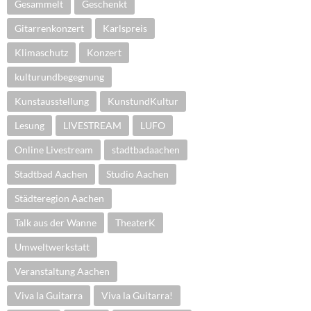
Gesammelt
Geschenkt
Gitarrenkonzert
Karlspreis
Klimaschutz
Konzert
kulturundbegegnung
Kunstausstellung
KunstundKultur
Lesung
LIVESTREAM
LUFO
Online Livestream
stadtbadaachen
Stadtbad Aachen
Studio Aachen
Städteregion Aachen
Talk aus der Wanne
TheaterK
Umweltwerkstatt
Veranstaltung Aachen
Viva la Guitarra
Viva la Guitarra!