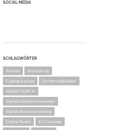
SOCIAL MEDIA
YouTube Kanal
Facebook Seite
Instagram
SCHLAGWÖRTER
Aachen
Ausstellung
Casting Aachen
DichterundDenker
digitalCHURCH
digitale Diskussionsrunden
digitale Kunstausstellung
Digital Studio
ECO-Lounge