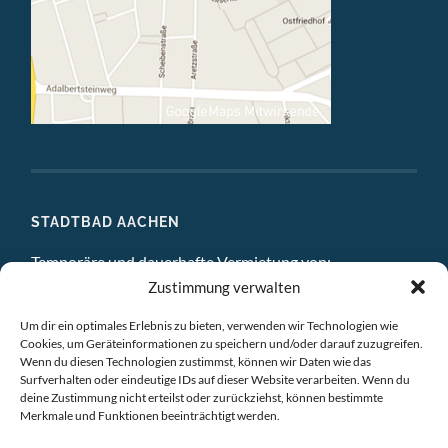
STADTBAD AACHEN
Temporäre und dauerhafte Vermietung von:
Zustimmung verwalten
DIGITAL STUDIO
Um dir ein optimales Erlebnis zu bieten, verwenden wir Technologien wie
ATELIERS
Cookies, um Geräteinformationen zu speichern und/oder darauf zuzugreifen.
Wenn du diesen Technologien zustimmst, können wir Daten wie das
EINZELBÜROS
Surfverhalten oder eindeutige IDs auf dieser Website verarbeiten. Wenn du
deine Zustimmung nicht erteilst oder zurückziehst, können bestimmte
Merkmale und Funktionen beeinträchtigt werden.
GEMEINSCHAFTSBÜROS