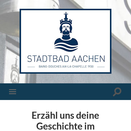
Stadtbad
Aachen
Suchfe
Mobile-
ein-/a
Menü
ein-/ausblenden
Erzähl uns deine
Geschichte im