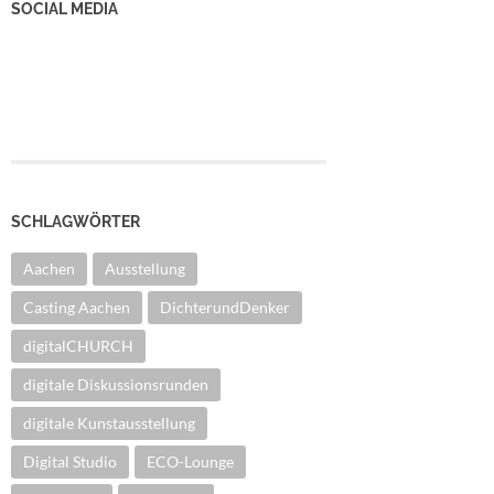
SOCIAL MEDIA
YouTube Kanal
Facebook Seite
Instagram
SCHLAGWÖRTER
Aachen
Ausstellung
Casting Aachen
DichterundDenker
digitalCHURCH
digitale Diskussionsrunden
digitale Kunstausstellung
Digital Studio
ECO-Lounge