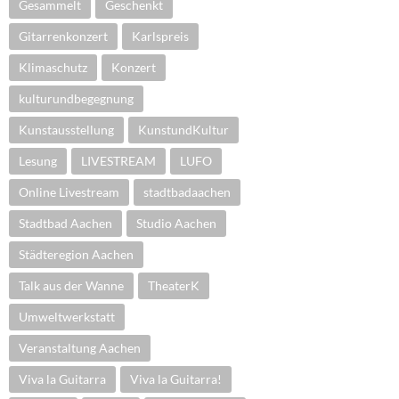
Gesammelt
Geschenkt
Gitarrenkonzert
Karlspreis
Klimaschutz
Konzert
kulturundbegegnung
Kunstausstellung
KunstundKultur
Lesung
LIVESTREAM
LUFO
Online Livestream
stadtbadaachen
Stadtbad Aachen
Studio Aachen
Städteregion Aachen
Talk aus der Wanne
TheaterK
Umweltwerkstatt
Veranstaltung Aachen
Viva la Guitarra
Viva la Guitarra!