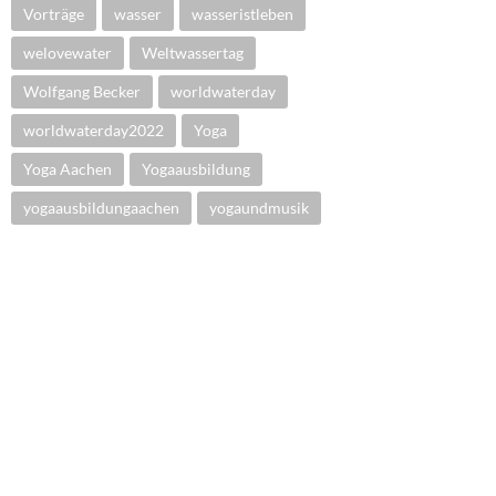
Vorträge
wasser
wasseristleben
welovewater
Weltwassertag
Wolfgang Becker
worldwaterday
worldwaterday2022
Yoga
Yoga Aachen
Yogaausbildung
yogaausbildungaachen
yogaundmusik