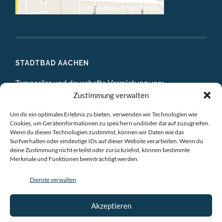
STADTBAD AACHEN
Temporäre und dauerhafte Vermietung von:
Zustimmung verwalten
DIGITAL STUDIO
Um dir ein optimales Erlebnis zu bieten, verwenden wir Technologien wie
ATELIERS
Cookies, um Geräteinformationen zu speichern und/oder darauf zuzugreifen.
Wenn du diesen Technologien zustimmst, können wir Daten wie das
EINZELBÜROS
Surfverhalten oder eindeutige IDs auf dieser Website verarbeiten. Wenn du
deine Zustimmung nicht erteilst oder zurückziehst, können bestimmte
Merkmale und Funktionen beeinträchtigt werden.
GEMEINSCHAFTSBÜROS
Dienste verwalten
BESPRECHUNGSRÄUME
VERANSTALTUNGSRÄUME
Akzeptieren
AUSSTELLUNGSRAÜME & CHILLRAUM