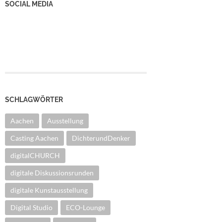
SOCIAL MEDIA
YouTube Kanal
Facebook Seite
Instagram
SCHLAGWÖRTER
Aachen
Ausstellung
Casting Aachen
DichterundDenker
digitalCHURCH
digitale Diskussionsrunden
digitale Kunstausstellung
Digital Studio
ECO-Lounge