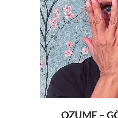
OZUME – GÖ