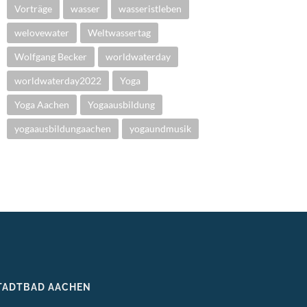
Vorträge
wasser
wasseristleben
welovewater
Weltwassertag
Wolfgang Becker
worldwaterday
worldwaterday2022
Yoga
Yoga Aachen
Yogaausbildung
yogaausbildungaachen
yogaundmusik
TADTBAD AACHEN