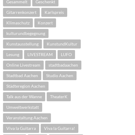
Gesammelt
Geschenkt
Gitarrenkonzert
Karlspreis
Klimaschutz
Konzert
kulturundbegegnung
Kunstausstellung
KunstundKultur
Lesung
LIVESTREAM
LUFO
Online Livestream
stadtbadaachen
Stadtbad Aachen
Studio Aachen
Städteregion Aachen
Talk aus der Wanne
TheaterK
Umweltwerkstatt
Veranstaltung Aachen
Viva la Guitarra
Viva la Guitarra!