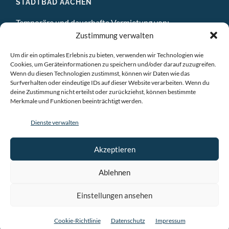
STADTBAD AACHEN
Temporäre und dauerhafte Vermietung von:
Zustimmung verwalten
DIGITAL STUDIO
Um dir ein optimales Erlebnis zu bieten, verwenden wir Technologien wie
ATELIERS
Cookies, um Geräteinformationen zu speichern und/oder darauf zuzugreifen.
Wenn du diesen Technologien zustimmst, können wir Daten wie das
EINZELBÜROS
Surfverhalten oder eindeutige IDs auf dieser Website verarbeiten. Wenn du
deine Zustimmung nicht erteilst oder zurückziehst, können bestimmte
Merkmale und Funktionen beeinträchtigt werden.
GEMEINSCHAFTSBÜROS
Dienste verwalten
BESPRECHUNGSRÄUME
VERANSTALTUNGSRÄUME
Akzeptieren
AUSSTELLUNGSRAÜME & CHILLRAUM
Ablehnen
Einstellungen ansehen
© 2026
STADTBAD AACHEN
—
HOCH ↑
Cookie-Richtlinie
Datenschutz
Impressum