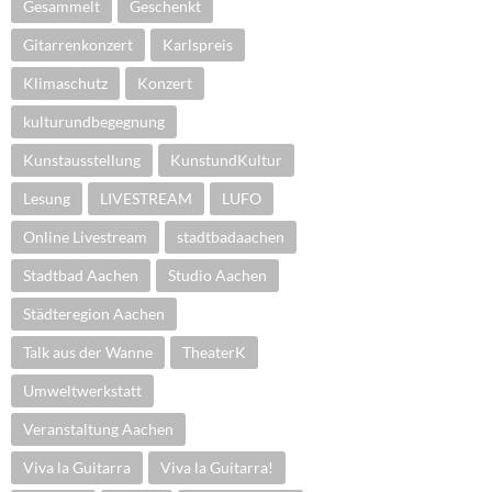
Gesammelt
Geschenkt
Gitarrenkonzert
Karlspreis
Klimaschutz
Konzert
kulturundbegegnung
Kunstausstellung
KunstundKultur
Lesung
LIVESTREAM
LUFO
Online Livestream
stadtbadaachen
Stadtbad Aachen
Studio Aachen
Städteregion Aachen
Talk aus der Wanne
TheaterK
Umweltwerkstatt
Veranstaltung Aachen
Viva la Guitarra
Viva la Guitarra!