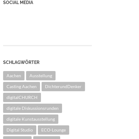
SOCIAL MEDIA
YouTube Kanal
Facebook Seite
Instagram
SCHLAGWÖRTER
Aachen
Ausstellung
Casting Aachen
DichterundDenker
digitalCHURCH
digitale Diskussionsrunden
digitale Kunstausstellung
Digital Studio
ECO-Lounge