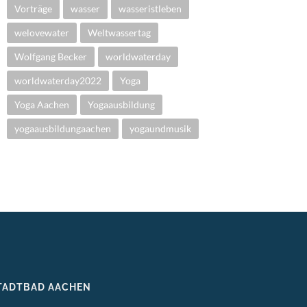
Vorträge
wasser
wasseristleben
welovewater
Weltwassertag
Wolfgang Becker
worldwaterday
worldwaterday2022
Yoga
Yoga Aachen
Yogaausbildung
yogaausbildungaachen
yogaundmusik
TADTBAD AACHEN