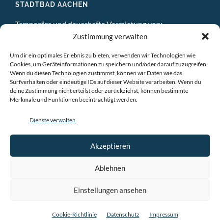
STADTBAD AACHEN
Temporäre und dauerhafte Vermietung von:
Zustimmung verwalten
DIGITAL STUDIO
Um dir ein optimales Erlebnis zu bieten, verwenden wir Technologien wie
ATELIERS
Cookies, um Geräteinformationen zu speichern und/oder darauf zuzugreifen.
Wenn du diesen Technologien zustimmst, können wir Daten wie das
Surfverhalten oder eindeutige IDs auf dieser Website verarbeiten. Wenn du
EINZELBÜROS
deine Zustimmung nicht erteilst oder zurückziehst, können bestimmte
Merkmale und Funktionen beeinträchtigt werden.
GEMEINSCHAFTSBÜROS
Dienste verwalten
BESPRECHUNGSRÄUME
VERANSTALTUNGSRÄUME
Akzeptieren
AUSSTELLUNGSRAÜME & CHILLRAUM
Ablehnen
Einstellungen ansehen
© 2026
STADTBAD AACHEN
—
HOCH ↑
Cookie-Richtlinie
Datenschutz
Impressum