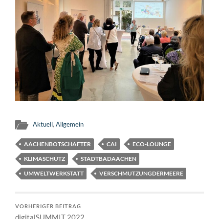
Aktuell
,
Allgemein
AACHENBOTSCHAFTER
CAI
ECO-LOUNGE
KLIMASCHUTZ
STADTBADAACHEN
UMWELTWERKSTATT
VERSCHMUTZUNGDERMEERE
VORHERIGER BEITRAG
digitalSUMMIT 2022