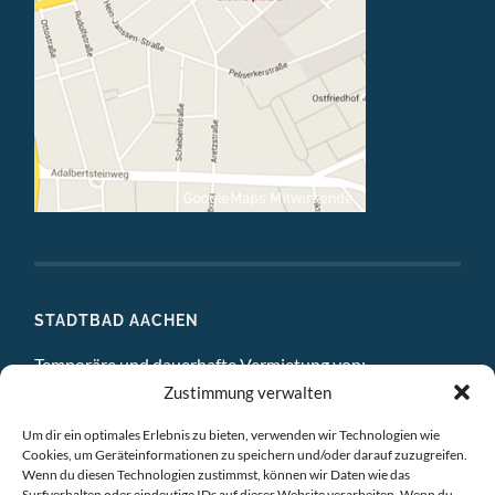
STADTBAD AACHEN
Temporäre und dauerhafte Vermietung von:
Zustimmung verwalten
DIGITAL STUDIO
Um dir ein optimales Erlebnis zu bieten, verwenden wir Technologien wie
ATELIERS
Cookies, um Geräteinformationen zu speichern und/oder darauf zuzugreifen.
Wenn du diesen Technologien zustimmst, können wir Daten wie das
Surfverhalten oder eindeutige IDs auf dieser Website verarbeiten. Wenn du